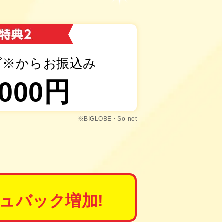
ダ※からお振込み
,000
円
※BIGLOBE・So-net
ュバック増加!